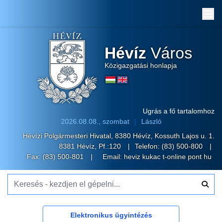
Me
Hévíz
Város
Közigazgatási honlapja
Ugrás a fő tartalomhoz
2026.08.08., szombat
László
Hévízi Polgármesteri Hivatal, 8380 Hévíz, Kossuth Lajos u. 1.
8381 Hévíz, Pf.:120
Telefon:
(83) 500-800
Fax: (83) 500-801
Email:
heviz kukac t-online pont hu
Keresés - kezdjen el gépelni...
Elektronikus ügyintézés