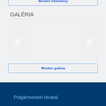
Minden Intézmény
GALÉRIA
Előző
Következő
2024
Minden galéria
Polgármesteri hivatal