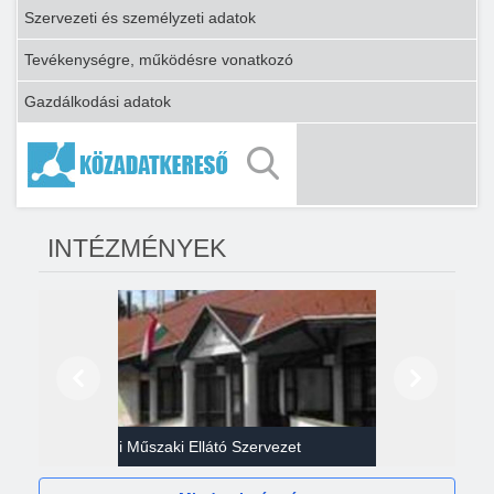
Szervezeti és személyzeti adatok
Tevékenységre, működésre vonatkozó
Gazdálkodási adatok
INTÉZMÉNYEK
Előző
Következő
Gazdasági Műszaki Ellátó Szervezet
Héví