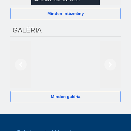
Minden Intézmény
GALÉRIA
Előző
Következő
2024
Minden galéria