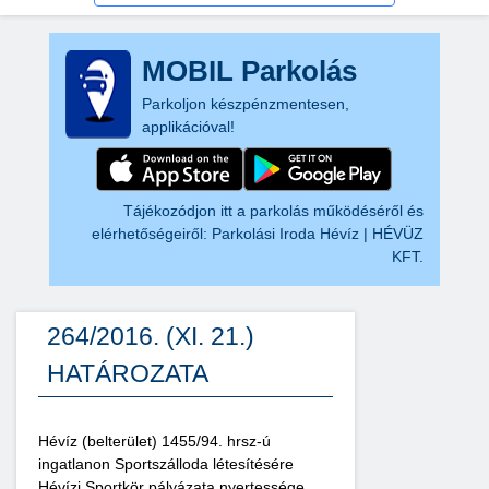
MOBIL Parkolás
Parkoljon készpénzmentesen,
applikációval!
Tájékozódjon itt a parkolás működéséről és
elérhetőségeiről:
Parkolási Iroda Hévíz | HÉVÜZ
KFT.
264/2016. (XI. 21.)
HATÁROZATA
Hévíz (belterület) 1455/94. hrsz-ú
ingatlanon Sportszálloda létesítésére
Hévízi Sportkör pályázata nyertessége