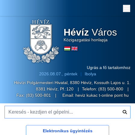
Me
Hévíz
Város
Közigazgatási honlapja
Ugrás a fő tartalomhoz
2026.08.07., péntek
Ibolya
Hévízi Polgármesteri Hivatal, 8380 Hévíz, Kossuth Lajos u. 1.
8381 Hévíz, Pf.:120
Telefon:
(83) 500-800
Fax: (83) 500-801
Email:
heviz kukac t-online pont hu
Keresés - kezdjen el gépelni...
Elektronikus ügyintézés