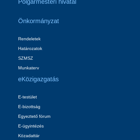
Polgármesteri hivatal
Önkormányzat
Rendeletek
Határozatok
SZMSZ
Munkaterv
eKözigazgatás
E-testület
E-bizottság
Egyeztető fórum
E-ügyintézés
Közadattár