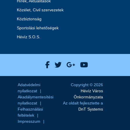
Hírek, Aktualitások
Közélet, Civil szervezetek
Közbiztonság
Sportolási lehetőségek
Hévíz S.O.S.
Hévíz Város Facebook
Hévíz Város X
Hévíz Város Goog
Hévíz Város 
Adatvédelmi
Copyright © 2026
nyilatkozat
Hévíz Város
Akadálymentesítési
Önkormányzata
nyilatkozat
Az oldalt fejlesztette a
Felhasználási
DnT Systems
feltételek
Impresszum