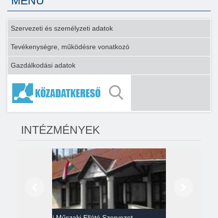
MENÜ
Szervezeti és személyzeti adatok
Tevékenységre, működésre vonatkozó
Gazdálkodási adatok
INTÉZMÉNYEK
Előző
Következő
Gazdasági Műszaki Ellátó Szervezet
Héví