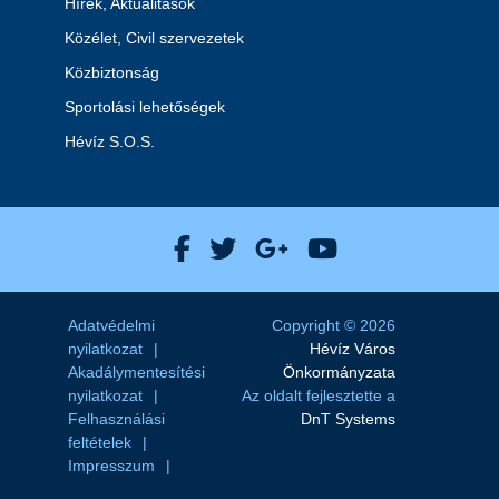
Hírek, Aktualitások
Közélet, Civil szervezetek
Közbiztonság
Sportolási lehetőségek
Hévíz S.O.S.
Hévíz Város Facebook
Hévíz Város X
Hévíz Város Goog
Hévíz Város 
Adatvédelmi
Copyright © 2026
nyilatkozat
Hévíz Város
Akadálymentesítési
Önkormányzata
nyilatkozat
Az oldalt fejlesztette a
Felhasználási
DnT Systems
feltételek
Impresszum