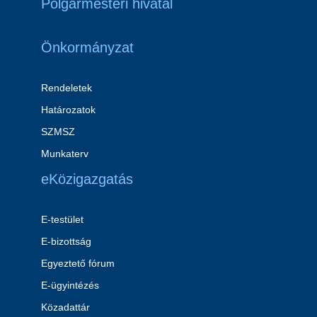
Polgármesteri hivatal
Önkormányzat
Rendeletek
Határozatok
SZMSZ
Munkaterv
eKözigazgatás
E-testület
E-bizottság
Egyeztető fórum
E-ügyintézés
Közadattár