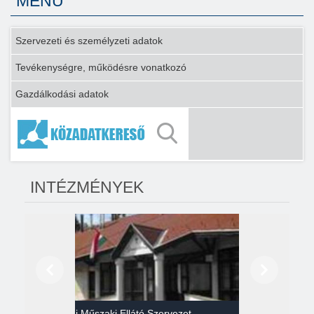
MENÜ
Szervezeti és személyzeti adatok
Tevékenységre, működésre vonatkozó
Gazdálkodási adatok
INTÉZMÉNYEK
Előző
Következő
Gazdasági Műszaki Ellátó Szervezet
Héví