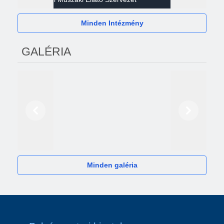
Minden Intézmény
GALÉRIA
Előző
Következő
2024
Minden galéria