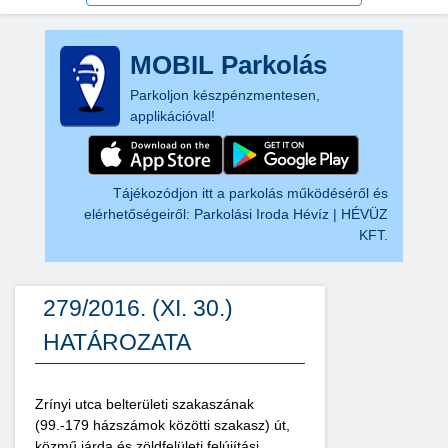
MOBIL Parkolás
Parkoljon készpénzmentesen,
applikációval!
Tájékozódjon itt a parkolás működéséről és
elérhetőségeiről:
Parkolási Iroda Hévíz | HÉVÜZ
KFT.
279/2016. (XI. 30.)
HATÁROZATA
Zrínyi utca belterületi szakaszának
(99.-179 házszámok közötti szakasz) út,
közmű járda és zöldfelületi felújítási