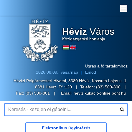
Me
Hévíz
Város
Közigazgatási honlapja
Ugrás a fő tartalomhoz
2026.08.09., vasárnap
Emőd
Hévízi Polgármesteri Hivatal, 8380 Hévíz, Kossuth Lajos u. 1.
8381 Hévíz, Pf.:120
Telefon:
(83) 500-800
Fax: (83) 500-801
Email:
heviz kukac t-online pont hu
Keresés - kezdjen el gépelni...
Elektronikus ügyintézés