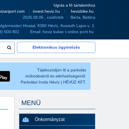
Ugrás a fő tartalomhoz
vizariport.com
invest.heviz.hu
hevizbike.hu
2026.08.06., csütörtök
Berta, Bettina
olgármesteri Hivatal, 8380 Hévíz, Kossuth Lajos u. 1.
83) 500-801
Email:
heviz kukac t-online pont hu
Elektronikus ügyintézés
Tájékozódjon itt a parkolás
működéséről és elérhetőségeiről:
Parkolási Iroda Hévíz | HÉVÜZ KFT.
MENÜ
Önkormányzat