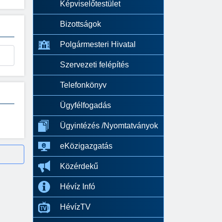
Képviselőtestület
Bizottságok
Polgármesteri Hivatal
Szervezeti felépítés
Telefonkönyv
Ügyfélfogadás
Ügyintézés /Nyomtatványok
eKözigazgatás
Közérdekű
Hévíz Infó
HévízTV