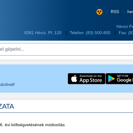
RSS
he
Hévízi P
8381 Hévíz, Pf.:120
Telefon:
(83) 500-800
Fax: (
pelni...
ációval!
OZATA
6. évi költségvetésének módosítás