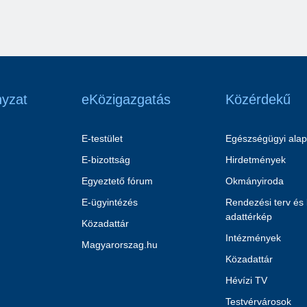
yzat
eKözigazgatás
Közérdekű
E-testület
Egészségügyi alap
E-bizottság
Hirdetmények
Egyeztető fórum
Okmányiroda
E-ügyintézés
Rendezési terv és
adattérkép
Közadattár
Intézmények
Magyarorszag.hu
Közadattár
Hévízi TV
Testvérvárosok