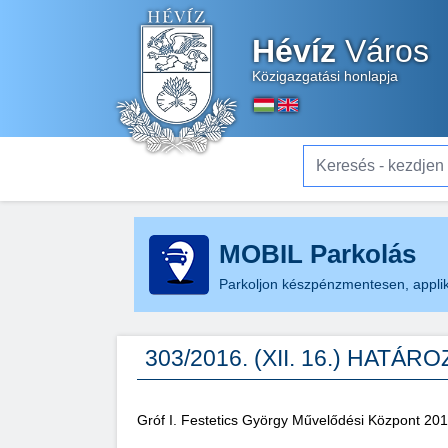
Hévíz
Város
Közigazgatási honlapja
Keresés - kezdjen el gé
MOBIL Parkolás
Parkoljon készpénzmentesen, applik
303/2016. (XII. 16.) HATÁR
Gróf I. Festetics György Művelődési Központ 201