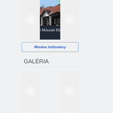
Előző
Következő
Gazdasági Műszaki Ellátó
Szervezet
Hévízi Televízió Kft.
Minden Intézmény
GALÉRIA
Előző
Következő
2024. októberétől