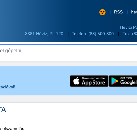
RSS
he
Hévízi P
8381 Hévíz, Pf.:120
Telefon:
(83) 500-800
Fax: (
pelni...
ációval!
TA
k elszámolás