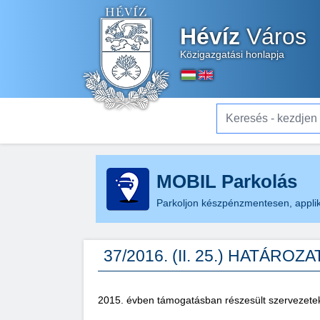
Hévíz
Város
Közigazgatási honlapja
Keresés - kezdjen el gé
MOBIL Parkolás
Parkoljon készpénzmentesen, applik
37/2016. (II. 25.) HATÁROZA
2015. évben támogatásban részesült szervezete