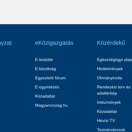
yzat
eKözigazgatás
Közérdekű
E-testület
Egészségügyi alap
E-bizottság
Hirdetmények
Egyeztető fórum
Okmányiroda
E-ügyintézés
Rendezési terv és
adattérkép
Közadattár
Intézmények
Magyarorszag.hu
Közadattár
Hévízi TV
Testvérvárosok