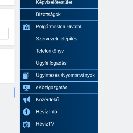
Képviselőtestület
Bizottságok
Polgármesteri Hivatal
Szervezeti felépítés
Telefonkönyv
Ügyfélfogadás
Ügyintézés /Nyomtatványok
eKözigazgatás
Közérdekű
Hévíz Infó
HévízTV