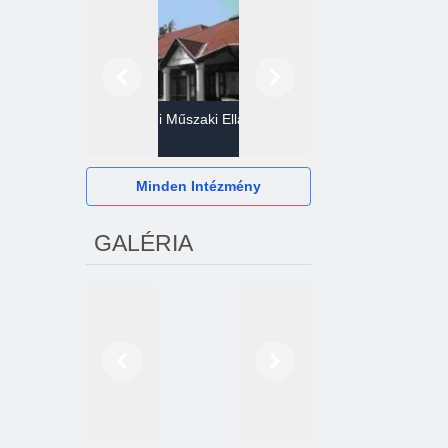
Előző
Következő
Gazdasági Műszaki Ellátó
Szervezet
Hévízi Televízió Kft.
Minden Intézmény
GALÉRIA
Előző
Következő
2024. októberétől