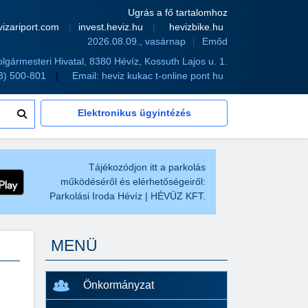
Ugrás a fő tartalomhoz
vizariport.com
invest.heviz.hu
hevizbike.hu
2026.08.09., vasárnap
Emőd
olgármesteri Hivatal, 8380 Hévíz, Kossuth Lajos u. 1.
83) 500-801
Email:
heviz kukac t-online pont hu
Elektronikus ügyintézés
Tájékozódjon itt a parkolás
működéséről és elérhetőségeiről:
Parkolási Iroda Hévíz | HÉVÜZ KFT.
MENÜ
Önkormányzat