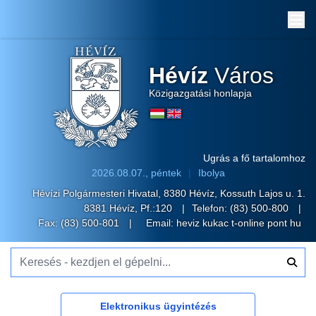
Me
Hévíz
Város
Közigazgatási honlapja
Ugrás a fő tartalomhoz
2026.08.07., péntek
Ibolya
Hévízi Polgármesteri Hivatal, 8380 Hévíz, Kossuth Lajos u. 1.
8381 Hévíz, Pf.:120
Telefon:
(83) 500-800
Fax: (83) 500-801
Email:
heviz kukac t-online pont hu
Keresés - kezdjen el gépelni...
Elektronikus ügyintézés