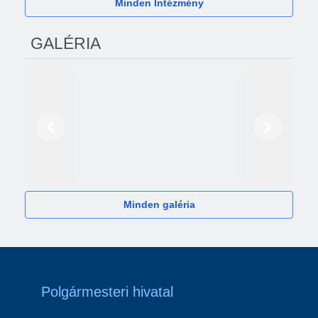
Minden Intézmény
GALÉRIA
Előző
Következő
2024
Minden galéria
Polgármesteri hivatal