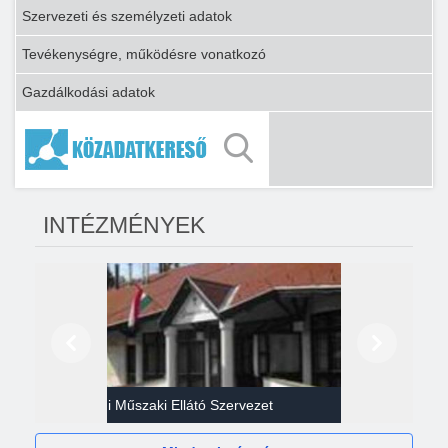
Szervezeti és személyzeti adatok
Tevékenységre, működésre vonatkozó
Gazdálkodási adatok
INTÉZMÉNYEK
Előző
Következő
Gazdasági Műszaki Ellátó Szervezet
Héví