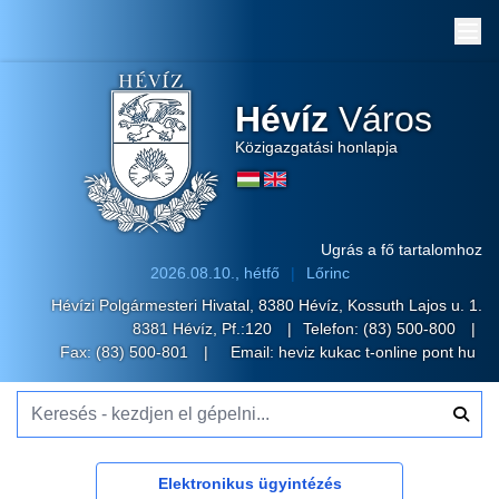
Me
Hévíz
Város
Közigazgatási honlapja
Ugrás a fő tartalomhoz
2026.08.10., hétfő
Lőrinc
Hévízi Polgármesteri Hivatal, 8380 Hévíz, Kossuth Lajos u. 1.
8381 Hévíz, Pf.:120
Telefon:
(83) 500-800
Fax: (83) 500-801
Email:
heviz kukac t-online pont hu
Keresés - kezdjen el gépelni...
Elektronikus ügyintézés