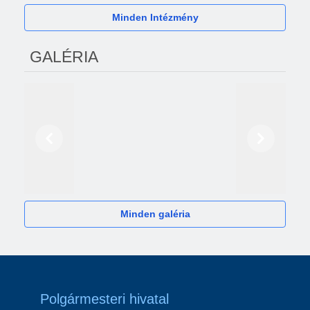
Minden Intézmény
GALÉRIA
Előző
Következő
2024
Minden galéria
Polgármesteri hivatal