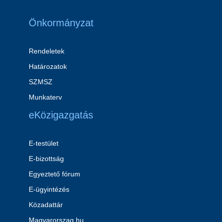
Önkormányzat
Rendeletek
Határozatok
SZMSZ
Munkaterv
eKözigazgatás
E-testület
E-bizottság
Egyeztető fórum
E-ügyintézés
Közadattár
Magyarorszag.hu