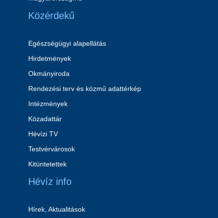
Közérdekű
Egészségügyi alapellátás
Hirdetmények
Okmányiroda
Rendezési terv és közmű adattérkép
Intézmények
Közadattár
Hévízi TV
Testvérvárosok
Kitüntetettek
Hévíz info
Hírek, Aktualitások