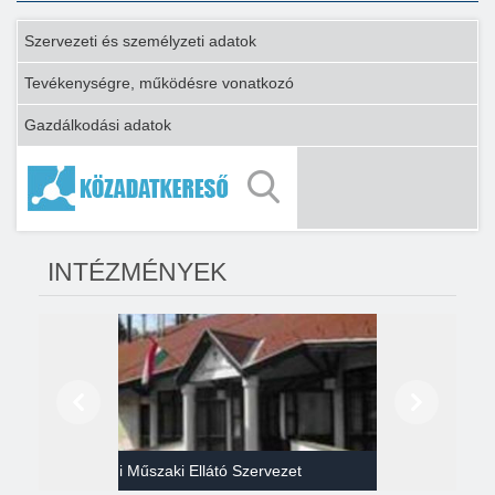
Szervezeti és személyzeti adatok
Tevékenységre, működésre vonatkozó
Gazdálkodási adatok
INTÉZMÉNYEK
Előző
Következő
Gazdasági Műszaki Ellátó Szervezet
Héví