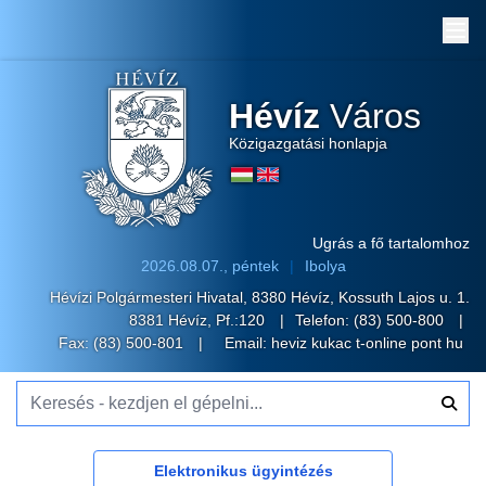
Me
Hévíz
Város
Közigazgatási honlapja
Ugrás a fő tartalomhoz
2026.08.07., péntek
Ibolya
Hévízi Polgármesteri Hivatal, 8380 Hévíz, Kossuth Lajos u. 1.
8381 Hévíz, Pf.:120
Telefon:
(83) 500-800
Fax: (83) 500-801
Email:
heviz kukac t-online pont hu
Keresés - kezdjen el gépelni...
Elektronikus ügyintézés