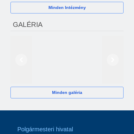
Minden Intézmény
GALÉRIA
Előző
Következő
2024
Minden galéria
Polgármesteri hivatal