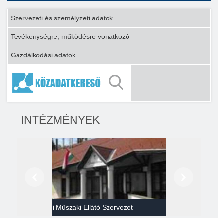
Szervezeti és személyzeti adatok
Tevékenységre, működésre vonatkozó
Gazdálkodási adatok
INTÉZMÉNYEK
Előző
Következő
Gazdasági Műszaki Ellátó Szervezet
Héví