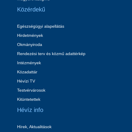
Közérdekű
Egészségügyi alapellátás
Hirdetmények
Okmányiroda
Rendezési terv és közmű adattérkép
Intézmények
Közadattár
Hévízi TV
Testvérvárosok
Kitüntetettek
Hévíz info
Hírek, Aktualitások