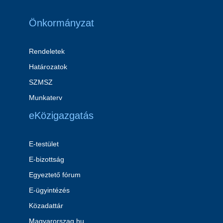
Önkormányzat
Rendeletek
Határozatok
SZMSZ
Munkaterv
eKözigazgatás
E-testület
E-bizottság
Egyeztető fórum
E-ügyintézés
Közadattár
Magyarorszag.hu