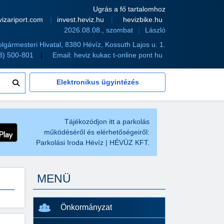
Ugrás a fő tartalomhoz
vizariport.com
invest.heviz.hu
hevizbike.hu
2026.08.08., szombat
László
olgármesteri Hivatal, 8380 Hévíz, Kossuth Lajos u. 1.
83) 500-801
Email:
heviz kukac t-online pont hu
Elektronikus ügyintézés
Tájékozódjon itt a parkolás
működéséről és elérhetőségeiről:
Parkolási Iroda Hévíz | HÉVÜZ KFT.
MENÜ
Önkormányzat