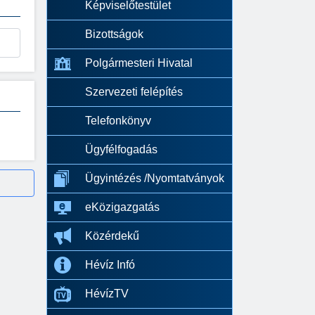
Képviselőtestület
Bizottságok
Polgármesteri Hivatal
Szervezeti felépítés
Telefonkönyv
Ügyfélfogadás
Ügyintézés /Nyomtatványok
eKözigazgatás
Közérdekű
Hévíz Infó
HévízTV