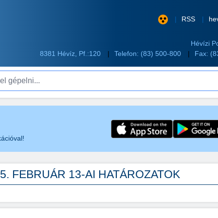
RSS
he
Hévízi P
8381 Hévíz, Pf.:120
Telefon:
(83) 500-800
Fax: (
pelni...
ációval!
25. FEBRUÁR 13-AI HATÁROZATOK