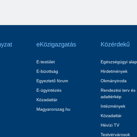
yzat
eKözigazgatás
Közérdekű
E-testület
Egészségügyi alap
E-bizottság
Hirdetmények
Egyeztető fórum
Okmányiroda
E-ügyintézés
Rendezési terv és
adattérkép
Közadattár
Intézmények
Magyarorszag.hu
Közadattár
Hévízi TV
Testvérvárosok