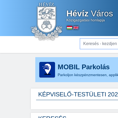
Hévíz
Város
Közigazgatási honlapja
Keresés - kezdjen el gé
MOBIL Parkolás
Parkoljon készpénzmentesen, applik
KÉPVISELŐ-TESTÜLETI 20