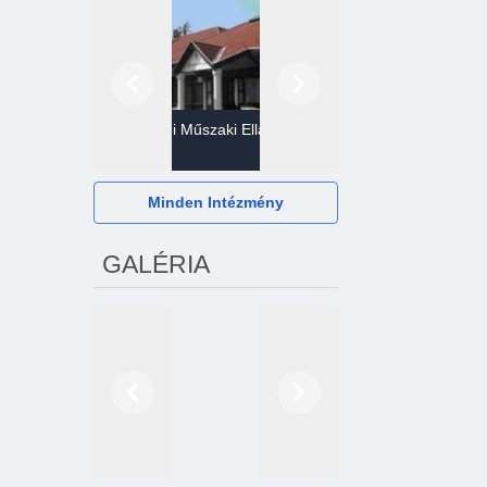
Előző
Következő
Gazdasági Műszaki Ellátó
Szervezet
Hévízi Televízió Kft.
Minden Intézmény
GALÉRIA
Előző
Következő
2024. októberétől