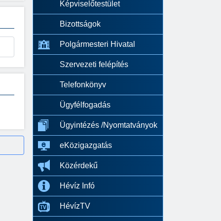
Képviselőtestület
Bizottságok
Polgármesteri Hivatal
Szervezeti felépítés
Telefonkönyv
Ügyfélfogadás
Ügyintézés /Nyomtatványok
eKözigazgatás
Közérdekű
Hévíz Infó
HévízTV