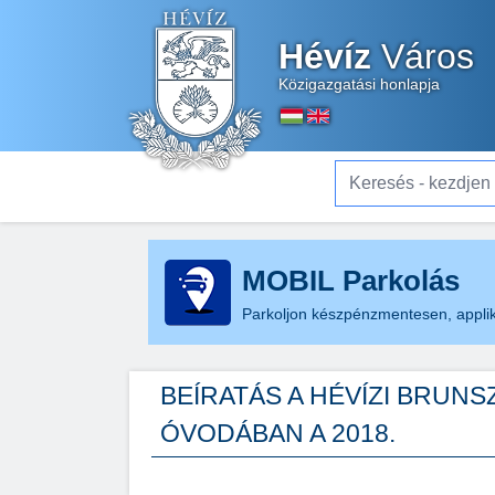
Hévíz
Város
Közigazgatási honlapja
Keresés - kezdjen el gé
MOBIL Parkolás
Parkoljon készpénzmentesen, applik
BEÍRATÁS A HÉVÍZI BRUN
ÓVODÁBAN A 2018.