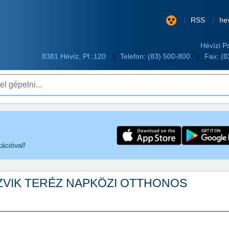
RSS
he
Hévízi P
8381 Hévíz, Pf.:120
Telefon:
(83) 500-800
Fax: (
pelni...
ációval!
SZVIK TERÉZ NAPKÖZI OTTHONOS