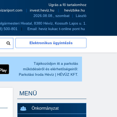
Ugrás a fő tartalomhoz
vizariport.com
invest.heviz.hu
hevizbike.hu
2026.08.08., szombat
László
olgármesteri Hivatal, 8380 Hévíz, Kossuth Lajos u. 1.
83) 500-801
Email:
heviz kukac t-online pont hu
Elektronikus ügyintézés
Tájékozódjon itt a parkolás
működéséről és elérhetőségeiről:
Parkolási Iroda Hévíz | HÉVÜZ KFT.
MENÜ
Önkormányzat