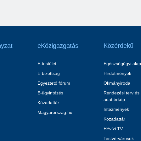
yzat
eKözigazgatás
Közérdekű
E-testület
Egészségügyi alap
E-bizottság
Hirdetmények
Egyeztető fórum
Okmányiroda
E-ügyintézés
Rendezési terv és
adattérkép
Közadattár
Intézmények
Magyarorszag.hu
Közadattár
Hévízi TV
Testvérvárosok