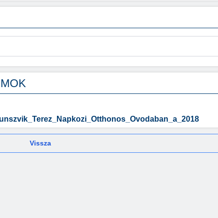
UMOK
runszvik_Terez_Napkozi_Otthonos_Ovodaban_a_2018
Vissza