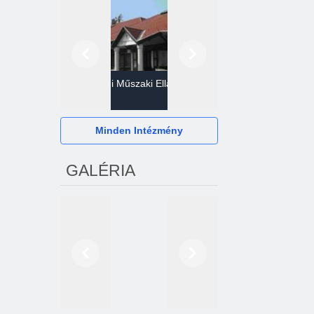
Előző
Következő
Gazdasági Műszaki Ellátó
Szervezet
Hévízi Televízió Kft.
Minden Intézmény
GALÉRIA
Előző
Következő
2024. októberétől