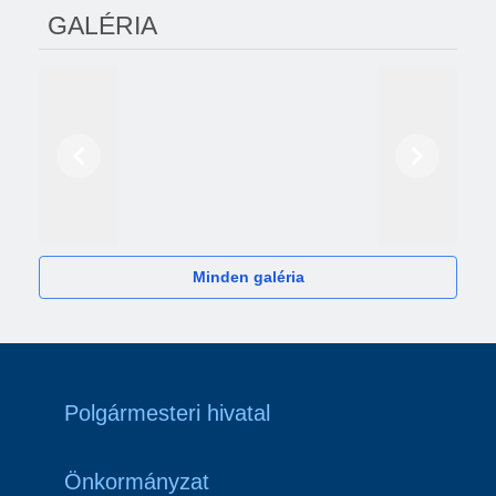
GALÉRIA
Előző
Következő
2024
Minden galéria
Polgármesteri hivatal
Önkormányzat