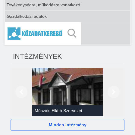
Tevékenységre, működésre vonatkozó
Gazdálkodási adatok
INTÉZMÉNYEK
Előző
Következő
Gazdasági Műszaki Ellátó Szervezet
Héví
Minden Intézmény