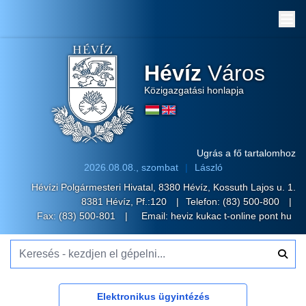
Me
Hévíz
Város
Közigazgatási honlapja
Ugrás a fő tartalomhoz
2026.08.08., szombat
László
Hévízi Polgármesteri Hivatal, 8380 Hévíz, Kossuth Lajos u. 1.
8381 Hévíz, Pf.:120
Telefon:
(83) 500-800
Fax: (83) 500-801
Email:
heviz kukac t-online pont hu
Keresés - kezdjen el gépelni...
Elektronikus ügyintézés