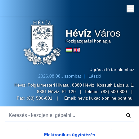
Me
Hévíz
Város
Közigazgatási honlapja
Ugrás a fő tartalomhoz
2026.08.08., szombat
László
Hévízi Polgármesteri Hivatal, 8380 Hévíz, Kossuth Lajos u. 1.
8381 Hévíz, Pf.:120
Telefon:
(83) 500-800
Fax: (83) 500-801
Email:
heviz kukac t-online pont hu
Keresés - kezdjen el gépelni...
Elektronikus ügyintézés