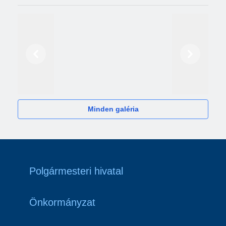
Előző
Következő
2024
Minden galéria
Polgármesteri hivatal
Önkormányzat