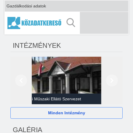
Gazdálkodási adatok
INTÉZMÉNYEK
Előző
Következő
Gazdasági Műszaki Ellátó Szervezet
Héví
Minden Intézmény
GALÉRIA