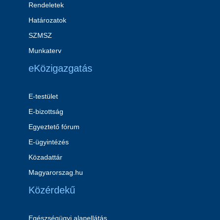
Rendeletek
Határozatok
SZMSZ
Munkaterv
eKözigazgatás
E-testület
E-bizottság
Egyeztető fórum
E-ügyintézés
Közadattár
Magyarorszag.hu
Közérdekű
Egészségügyi alapellátás