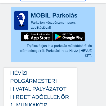
MOBIL Parkolás
Parkoljon készpénzmentesen,
applikációval!
Tájékozódjon itt a parkolás működéséről és
elérhetőségeiről:
Parkolási Iroda Hévíz | HÉVÜZ
KFT.
HÉVÍZI
POLGÁRMESTERI
HIVATAL PÁLYÁZATOT
HIRDET ADÓELLENŐR
1. MUNKAKÖR