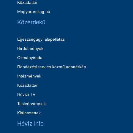
Közadattár
Magyarorszag.hu
Közérdekű
Egészségügyi alapellátás
Hirdetmények
Okmányiroda
Rendezési terv és közmű adattérkép
Intézmények
Közadattár
Hévízi TV
Testvérvárosok
Kitüntetettek
Hévíz info