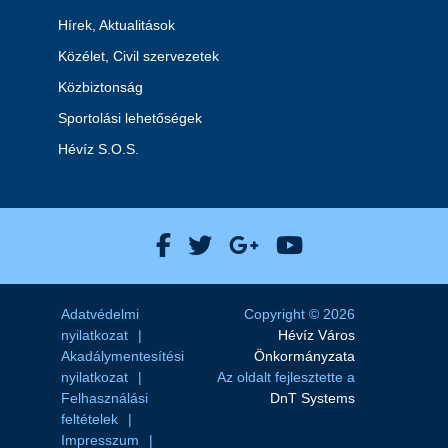
Hírek, Aktualitások
Közélet, Civil szervezetek
Közbiztonság
Sportolási lehetőségek
Hévíz S.O.S.
Hévíz Város Facebook
Hévíz Város X
Hévíz Város Goog
Hévíz Város 
Adatvédelmi
Copyright © 2026
nyilatkozat
Hévíz Város
Akadálymentesítési
Önkormányzata
nyilatkozat
Az oldalt fejlesztette a
Felhasználási
DnT Systems
feltételek
Impresszum