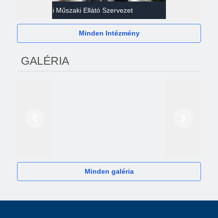
Gazdasági Műszaki Ellátó Szervezet
Héví
Minden Intézmény
GALÉRIA
Előző
Következő
2024
Minden galéria