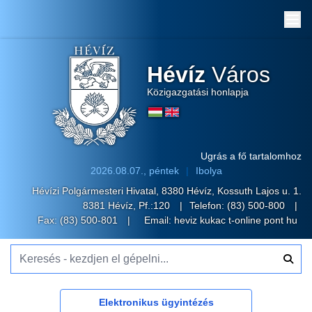
Me
Hévíz
Város
Közigazgatási honlapja
Ugrás a fő tartalomhoz
2026.08.07., péntek
Ibolya
Hévízi Polgármesteri Hivatal, 8380 Hévíz, Kossuth Lajos u. 1.
8381 Hévíz, Pf.:120
Telefon:
(83) 500-800
Fax: (83) 500-801
Email:
heviz kukac t-online pont hu
Keresés - kezdjen el gépelni...
Elektronikus ügyintézés