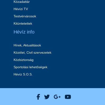
Közadattár
Hévízi TV
Testvérvárosok
Kitüntetettek
Hévíz info
Hírek, Aktualitások
Közélet, Civil szervezetek
Közbiztonság
Sportolási lehetőségek
Hévíz S.O.S.
Hévíz Város Facebook
Hévíz Város X
Hévíz Város Goog
Hévíz Város 