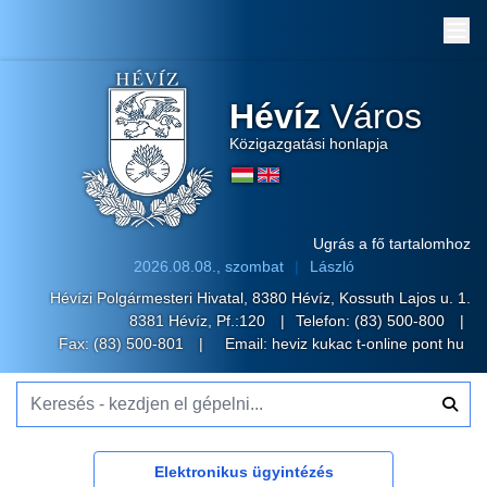
Me
Hévíz
Város
Közigazgatási honlapja
Ugrás a fő tartalomhoz
2026.08.08., szombat
László
Hévízi Polgármesteri Hivatal, 8380 Hévíz, Kossuth Lajos u. 1.
8381 Hévíz, Pf.:120
Telefon:
(83) 500-800
Fax: (83) 500-801
Email:
heviz kukac t-online pont hu
Keresés - kezdjen el gépelni...
Elektronikus ügyintézés