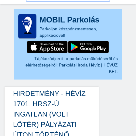
MOBIL Parkolás
Parkoljon készpénzmentesen,
applikációval!
Tájékozódjon itt a parkolás működéséről és
elérhetőségeiről:
Parkolási Iroda Hévíz | HÉVÜZ
KFT.
HIRDETMÉNY - HÉVÍZ
1701. HRSZ-Ú
INGATLAN (VOLT
LŐTÉR) PÁLYÁZATI
ÚTON TÖRTÉNŐ