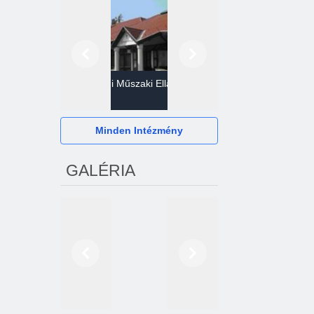
Előző
Következő
Gazdasági Műszaki Ellátó
Szervezet
Hévízi Televízió Kft.
Minden Intézmény
GALÉRIA
Előző
Következő
2024. októberétől