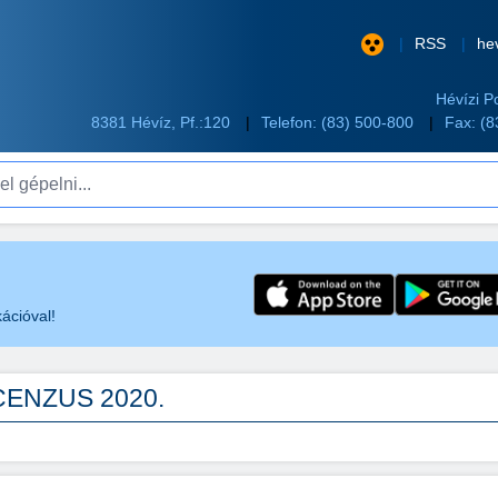
RSS
he
Hévízi P
8381 Hévíz, Pf.:120
Telefon:
(83) 500-800
Fax: (
pelni...
ációval!
ENZUS 2020.