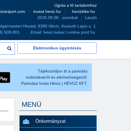
Ugrás a fő tartalomhoz
vizariport.com
invest.heviz.hu
hevizbike.hu
2026.08.08., szombat
László
olgármesteri Hivatal, 8380 Hévíz, Kossuth Lajos u. 1.
83) 500-801
Email:
heviz kukac t-online pont hu
Elektronikus ügyintézés
Tájékozódjon itt a parkolás
működéséről és elérhetőségeiről:
Parkolási Iroda Hévíz | HÉVÜZ KFT.
MENÜ
Önkormányzat