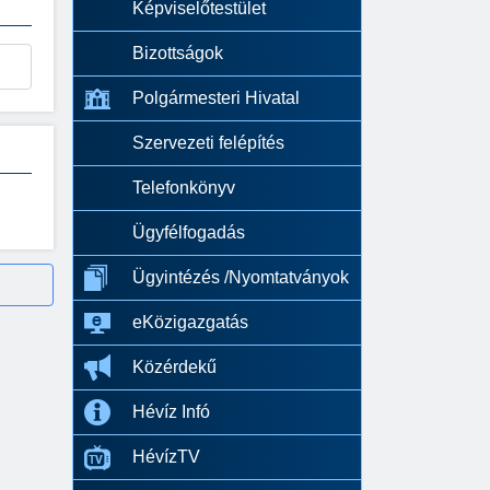
Képviselőtestület
Bizottságok
Polgármesteri Hivatal
Szervezeti felépítés
Telefonkönyv
Ügyfélfogadás
Ügyintézés /Nyomtatványok
eKözigazgatás
Közérdekű
Hévíz Infó
HévízTV