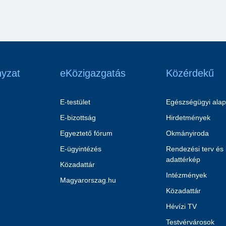
yzat
eKözigazgatás
Közérdekű
E-testület
Egészségügyi alap
E-bizottság
Hirdetmények
Egyeztető fórum
Okmányiroda
E-ügyintézés
Rendezési terv és
adattérkép
Közadattár
Intézmények
Magyarorszag.hu
Közadattár
Hévízi TV
Testvérvárosok