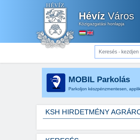
Hévíz
Város
Közigazgatási honlapja
Keresés - kezdjen el gé
MOBIL Parkolás
Parkoljon készpénzmentesen, applik
KSH HIRDETMÉNY AGRÁRC