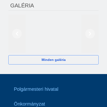
GALÉRIA
Előző
Következő
2024
Minden galéria
Polgármesteri hivatal
Önkormányzat