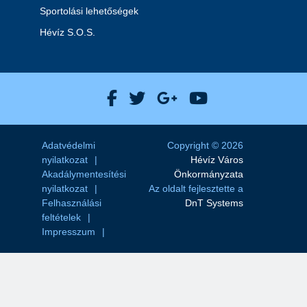
Sportolási lehetőségek
Hévíz S.O.S.
Hévíz Város Facebook
Hévíz Város X
Hévíz Város Goog
Hévíz Város 
Adatvédelmi
Copyright © 2026
nyilatkozat
Hévíz Város
Akadálymentesítési
Önkormányzata
nyilatkozat
Az oldalt fejlesztette a
Felhasználási
DnT Systems
feltételek
Impresszum