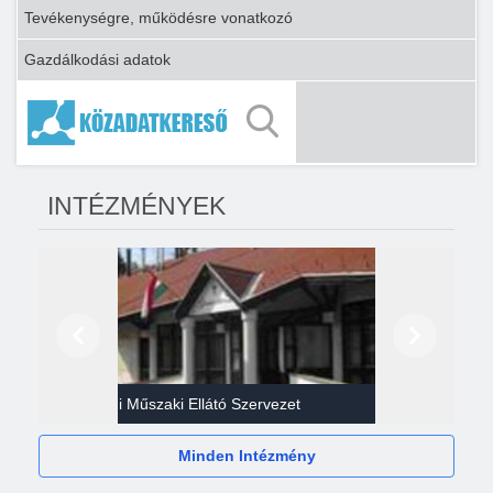
Tevékenységre, működésre vonatkozó
Gazdálkodási adatok
INTÉZMÉNYEK
Előző
Következő
Gazdasági Műszaki Ellátó Szervezet
Héví
Minden Intézmény