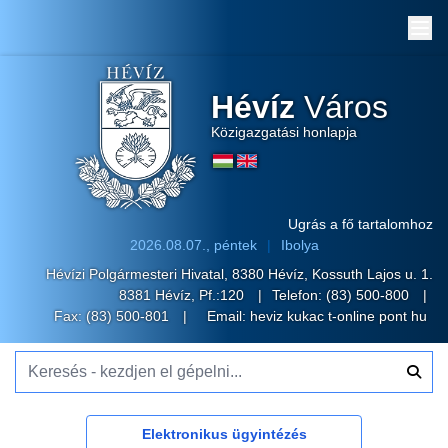
Me
Hévíz
Város
Közigazgatási honlapja
Ugrás a fő tartalomhoz
2026.08.07., péntek
Ibolya
Hévízi Polgármesteri Hivatal, 8380 Hévíz, Kossuth Lajos u. 1.
8381 Hévíz, Pf.:120
Telefon:
(83) 500-800
Fax: (83) 500-801
Email:
heviz kukac t-online pont hu
Keresés - kezdjen el gépelni...
Elektronikus ügyintézés