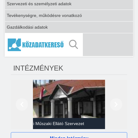
Szervezeti és személyzeti adatok
Tevékenységre, működésre vonatkozó
Gazdálkodási adatok
INTÉZMÉNYEK
Előző
Következő
Gazdasági Műszaki Ellátó Szervezet
Héví