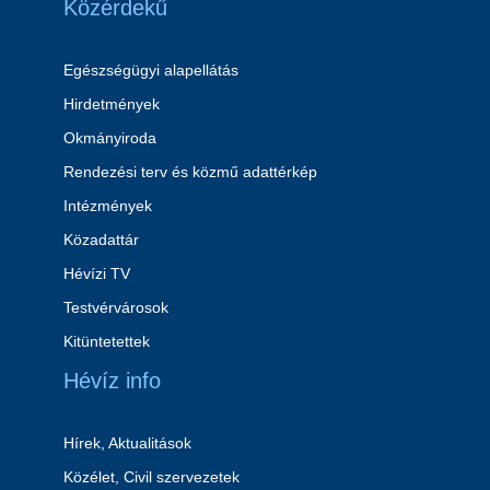
Közérdekű
Egészségügyi alapellátás
Hirdetmények
Okmányiroda
Rendezési terv és közmű adattérkép
Intézmények
Közadattár
Hévízi TV
Testvérvárosok
Kitüntetettek
Hévíz info
Hírek, Aktualitások
Közélet, Civil szervezetek