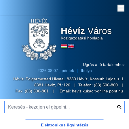
Me
Hévíz
Város
Közigazgatási honlapja
Ugrás a fő tartalomhoz
2026.08.07., péntek
Ibolya
Hévízi Polgármesteri Hivatal, 8380 Hévíz, Kossuth Lajos u. 1.
8381 Hévíz, Pf.:120
Telefon:
(83) 500-800
Fax: (83) 500-801
Email:
heviz kukac t-online pont hu
Keresés - kezdjen el gépelni...
Elektronikus ügyintézés