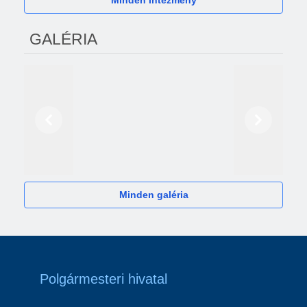
Minden Intézmény
GALÉRIA
Előző
Következő
2024
Minden galéria
Polgármesteri hivatal