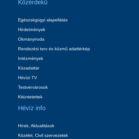
Közérdekű
Egészségügyi alapellátás
Hirdetmények
Okmányiroda
Rendezési terv és közmű adattérkép
Intézmények
Közadattár
Hévízi TV
Testvérvárosok
Kitüntetettek
Hévíz info
Hírek, Aktualitások
Közélet, Civil szervezetek