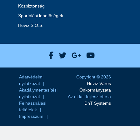
Közbiztonság
Sportolási lehetőségek
Hévíz S.O.S.
Hévíz Város Facebook
Hévíz Város X
Hévíz Város Goog
Hévíz Város 
Adatvédelmi
Copyright © 2026
nyilatkozat
Hévíz Város
Akadálymentesítési
Önkormányzata
nyilatkozat
Az oldalt fejlesztette a
Felhasználási
DnT Systems
feltételek
Impresszum