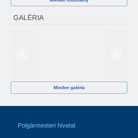
Minden Intézmény
GALÉRIA
Előző
Következő
2024
Minden galéria
Polgármesteri hivatal