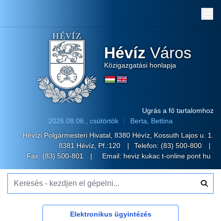
Me
Hévíz
Város
Közigazgatási honlapja
Ugrás a fő tartalomhoz
2026.08.06., csütörtök
Berta, Bettina
Hévízi Polgármesteri Hivatal, 8380 Hévíz, Kossuth Lajos u. 1.
8381 Hévíz, Pf.:120
Telefon:
(83) 500-800
Fax: (83) 500-801
Email:
heviz kukac t-online pont hu
Keresés - kezdjen el gépelni...
Elektronikus ügyintézés