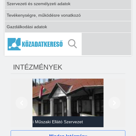
Szervezeti és személyzeti adatok
Tevékenységre, működésre vonatkozó
Gazdálkodási adatok
INTÉZMÉNYEK
Előző
Következő
Gazdasági Műszaki Ellátó Szervezet
Héví