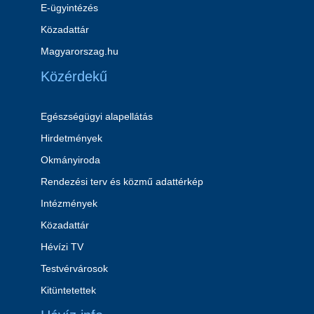
E-ügyintézés
Közadattár
Magyarorszag.hu
Közérdekű
Egészségügyi alapellátás
Hirdetmények
Okmányiroda
Rendezési terv és közmű adattérkép
Intézmények
Közadattár
Hévízi TV
Testvérvárosok
Kitüntetettek