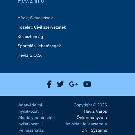
Hévíz info
Hírek, Aktualitások
Közélet, Civil szervezetek
Közbiztonság
Sportolási lehetőségek
Hévíz S.O.S.
Hévíz Város Facebook
Hévíz Város X
Hévíz Város Goog
Hévíz Város 
Adatvédelmi
Copyright © 2026
nyilatkozat
Hévíz Város
Akadálymentesítési
Önkormányzata
nyilatkozat
Az oldalt fejlesztette a
Felhasználási
DnT Systems