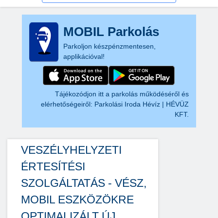
MOBIL Parkolás
Parkoljon készpénzmentesen,
applikációval!
Tájékozódjon itt a parkolás működéséről és
elérhetőségeiről:
Parkolási Iroda Hévíz | HÉVÜZ
KFT.
VESZÉLYHELYZETI
ÉRTESÍTÉSI
SZOLGÁLTATÁS - VÉSZ,
MOBIL ESZKÖZÖKRE
OPTIMALIZÁLT ÚJ,