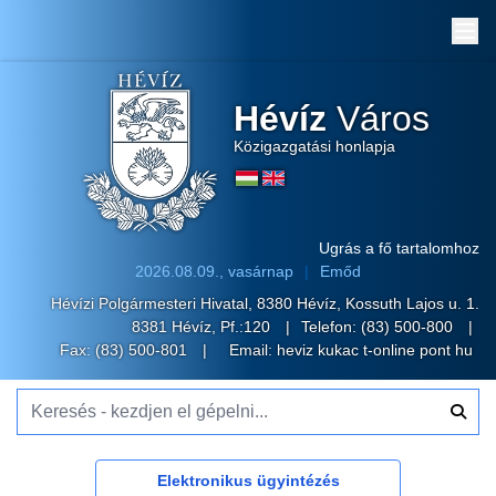
Me
Hévíz
Város
Közigazgatási honlapja
Ugrás a fő tartalomhoz
2026.08.09., vasárnap
Emőd
Hévízi Polgármesteri Hivatal, 8380 Hévíz, Kossuth Lajos u. 1.
8381 Hévíz, Pf.:120
Telefon:
(83) 500-800
Fax: (83) 500-801
Email:
heviz kukac t-online pont hu
Keresés - kezdjen el gépelni...
Elektronikus ügyintézés