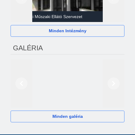
Előző
Következő
Gazdasági Műszaki Ellátó Szervezet
Héví
Minden Intézmény
GALÉRIA
Előző
Következő
2024
Minden galéria