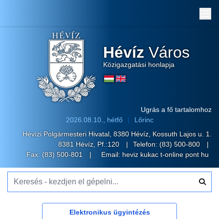
Me
Hévíz
Város
Közigazgatási honlapja
Ugrás a fő tartalomhoz
2026.08.10., hétfő
Lőrinc
Hévízi Polgármesteri Hivatal, 8380 Hévíz, Kossuth Lajos u. 1.
8381 Hévíz, Pf.:120
Telefon:
(83) 500-800
Fax: (83) 500-801
Email:
heviz kukac t-online pont hu
Keresés - kezdjen el gépelni...
Elektronikus ügyintézés