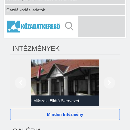
Gazdálkodási adatok
INTÉZMÉNYEK
Előző
Következő
Gazdasági Műszaki Ellátó Szervezet
Héví
Minden Intézmény